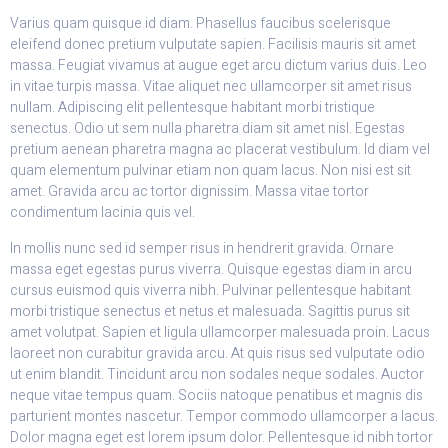
Varius quam quisque id diam. Phasellus faucibus scelerisque
eleifend donec pretium vulputate sapien. Facilisis mauris sit amet
massa. Feugiat vivamus at augue eget arcu dictum varius duis. Leo
in vitae turpis massa. Vitae aliquet nec ullamcorper sit amet risus
nullam. Adipiscing elit pellentesque habitant morbi tristique
senectus. Odio ut sem nulla pharetra diam sit amet nisl. Egestas
pretium aenean pharetra magna ac placerat vestibulum. Id diam vel
quam elementum pulvinar etiam non quam lacus. Non nisi est sit
amet. Gravida arcu ac tortor dignissim. Massa vitae tortor
condimentum lacinia quis vel.
In mollis nunc sed id semper risus in hendrerit gravida. Ornare
massa eget egestas purus viverra. Quisque egestas diam in arcu
cursus euismod quis viverra nibh. Pulvinar pellentesque habitant
morbi tristique senectus et netus et malesuada. Sagittis purus sit
amet volutpat. Sapien et ligula ullamcorper malesuada proin. Lacus
laoreet non curabitur gravida arcu. At quis risus sed vulputate odio
ut enim blandit. Tincidunt arcu non sodales neque sodales. Auctor
neque vitae tempus quam. Sociis natoque penatibus et magnis dis
parturient montes nascetur. Tempor commodo ullamcorper a lacus.
Dolor magna eget est lorem ipsum dolor. Pellentesque id nibh tortor