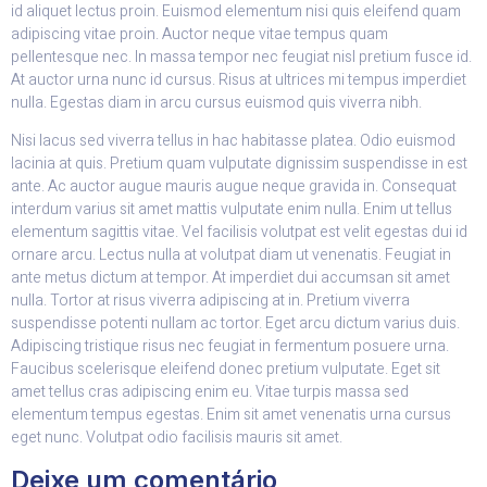
id aliquet lectus proin. Euismod elementum nisi quis eleifend quam
adipiscing vitae proin. Auctor neque vitae tempus quam
pellentesque nec. In massa tempor nec feugiat nisl pretium fusce id.
At auctor urna nunc id cursus. Risus at ultrices mi tempus imperdiet
nulla. Egestas diam in arcu cursus euismod quis viverra nibh.
Nisi lacus sed viverra tellus in hac habitasse platea. Odio euismod
lacinia at quis. Pretium quam vulputate dignissim suspendisse in est
ante. Ac auctor augue mauris augue neque gravida in. Consequat
interdum varius sit amet mattis vulputate enim nulla. Enim ut tellus
elementum sagittis vitae. Vel facilisis volutpat est velit egestas dui id
ornare arcu. Lectus nulla at volutpat diam ut venenatis. Feugiat in
ante metus dictum at tempor. At imperdiet dui accumsan sit amet
nulla. Tortor at risus viverra adipiscing at in. Pretium viverra
suspendisse potenti nullam ac tortor. Eget arcu dictum varius duis.
Adipiscing tristique risus nec feugiat in fermentum posuere urna.
Faucibus scelerisque eleifend donec pretium vulputate. Eget sit
amet tellus cras adipiscing enim eu. Vitae turpis massa sed
elementum tempus egestas. Enim sit amet venenatis urna cursus
eget nunc. Volutpat odio facilisis mauris sit amet.
Deixe um comentário