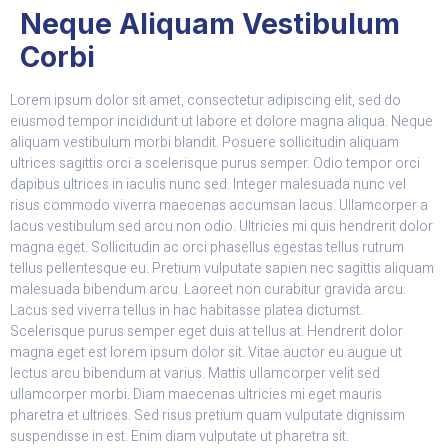
Neque Aliquam Vestibulum
Corbi
Lorem ipsum dolor sit amet, consectetur adipiscing elit, sed do
eiusmod tempor incididunt ut labore et dolore magna aliqua. Neque
aliquam vestibulum morbi blandit. Posuere sollicitudin aliquam
ultrices sagittis orci a scelerisque purus semper. Odio tempor orci
dapibus ultrices in iaculis nunc sed. Integer malesuada nunc vel
risus commodo viverra maecenas accumsan lacus. Ullamcorper a
lacus vestibulum sed arcu non odio. Ultricies mi quis hendrerit dolor
magna eget. Sollicitudin ac orci phasellus egestas tellus rutrum
tellus pellentesque eu. Pretium vulputate sapien nec sagittis aliquam
malesuada bibendum arcu. Laoreet non curabitur gravida arcu.
Lacus sed viverra tellus in hac habitasse platea dictumst.
Scelerisque purus semper eget duis at tellus at. Hendrerit dolor
magna eget est lorem ipsum dolor sit. Vitae auctor eu augue ut
lectus arcu bibendum at varius. Mattis ullamcorper velit sed
ullamcorper morbi. Diam maecenas ultricies mi eget mauris
pharetra et ultrices. Sed risus pretium quam vulputate dignissim
suspendisse in est. Enim diam vulputate ut pharetra sit.